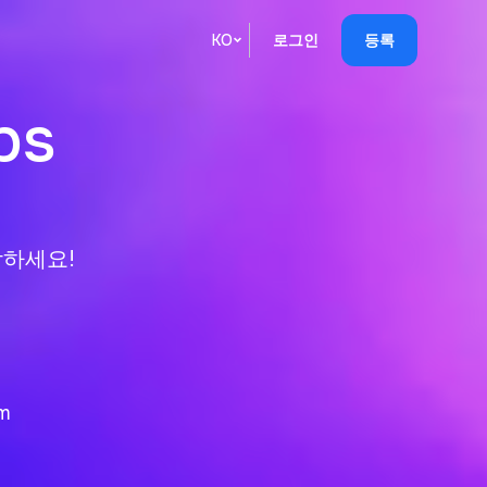
KO
로그인
등록
English
s

Кыргызча
Русский
Қазақша
작하세요!
О'zbek
Italiano
Español
m
Українська
한국어