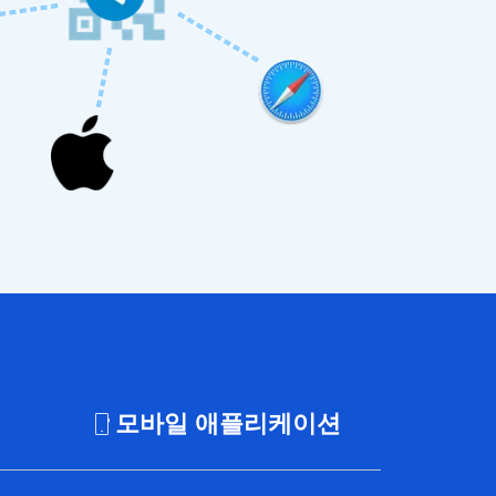
বাংলা
اردو
ខ្មែរ
አማርኛ
فارسی
모바일 애플리케이션