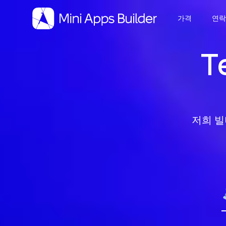
가격
연
T
저희 빌