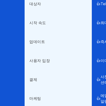
대상자
👍
Te
시작 속도
👍
최
업데이트
👍
즉
사용자 입장
👍
이미
사
결제
👍
션
메
마케팅
👍
알