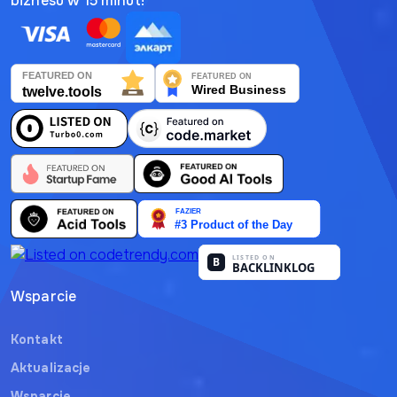
biznesu w 15 minut!
Deutsch
日本語
Français
Nederlands
Português
Polski
हिन्दी
Bahasa Indonesia
Wsparcie
العربية
Kontakt
Aktualizacje
Srpski
Wsparcie