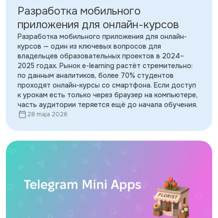
Разработка мобильного
приложения для онлайн-курсов
Разработка мобильного приложения для онлайн-
курсов — один из ключевых вопросов для
владельцев образовательных проектов в 2024–
2025 годах. Рынок e-learning растёт стремительно:
по данным аналитиков, более 70% студентов
проходят онлайн-курсы со смартфона. Если доступ
к урокам есть только через браузер на компьютере,
часть аудитории теряется ещё до начала обучения.
28 maja 2026