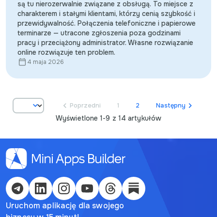
są tu nierozerwalnie związane z obsługą. To miejsce z
charakterem i stałymi klientami, którzy cenią szybkość i
przewidywalność. Połączenia telefoniczne i papierowe
terminarze — utracone zgłoszenia poza godzinami
English
pracy i przeciążony administrator. Własne rozwiązanie
online rozwiązuje ten problem.
Кыргызча
4 maja 2026
Русский
Қазақша
Artykułów na stronie:
Poprzedni
1
2
Następny
Wyświetlone 1-9 z 14 artykułów
О'zbek
Italiano
Español
Українська
Uruchom aplikację dla swojego
한국어