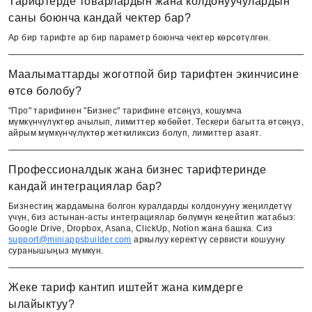
Тарифтерде товарлардын жана колдонуучулардын
саны боюнча кандай чектер бар?
Ар бир тарифте ар бир параметр боюнча чектер көрсөтүлгөн.
Маалыматтарды жоготпой бир тарифтен экинчисине
өтсө болобу?
"Про" тарифинен "Бизнес" тарифине өтсөңүз, кошумча
мүмкүнчүлүктөр ачылып, лимиттер көбөйөт. Тескери багытта өтсөңүз,
айрым мүмкүнчүлүктөр жеткиликсиз болуп, лимиттер азаят.
Профессионалдык жана бизнес тарифтеринде
кандай интеграциялар бар?
Бизнестиң жардамына болгон куралдарды колдонууну жеңилдетүү
үчүн, биз астынан-асты интеграциялар бөлүмүн кеңейтип жатабыз:
Google Drive, Dropbox, Asana, ClickUp, Notion жана башка. Сиз
support@miniappsbuilder.com
аркылуу керектүү сервисти кошууну
суранышыңыз мүмкүн.
Жеке тариф кантип иштейт жана кимдерге
English
ылайыктуу?