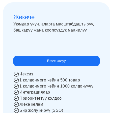
Жекече
Уюмдар үчүн, аларга масштабдаштыруу, 
башкаруу жана коопсуздук маанилүү
Бизге жазуу
Чексиз
1 колдонмого чейин 500 товар
1 колдонмого чейин 1000 колдонуучу
Интеграциялар
Приоритеттүү колдоо
Жеке көлөм
Бир жолу кирүү (SSO)