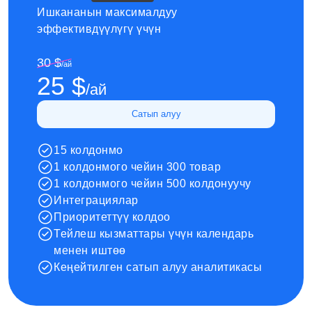
Ишкананын максималдуу 
эффективдүүлүгү үчүн
30 $
/
ай
25 $
/
ай
Сатып алуу
15 колдонмо
1 колдонмого чейин 300 товар
1 колдонмого чейин 500 колдонуучу
Интеграциялар
Приоритеттүү колдоо
Тейлеш кызматтары үчүн календарь
менен иштөө
Кеңейтилген сатып алуу аналитикасы