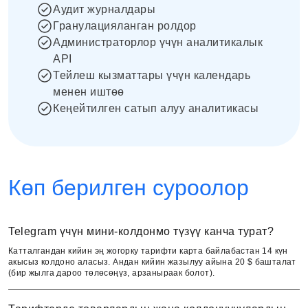
Аудит журналдары
Гранулацияланган ролдор
Администраторлор үчүн аналитикалык
API
Тейлеш кызматтары үчүн календарь
менен иштөө
Кеңейтилген сатып алуу аналитикасы
Көп берилген суроолор
Telegram үчүн мини-колдонмо түзүү канча турат?
Катталгандан кийин эң жогорку тарифти карта байлабастан 14 күн
акысыз колдоно аласыз. Андан кийин жазылуу айына 20 $ башталат
(бир жылга дароо төлөсөңүз, арзаныраак болот).