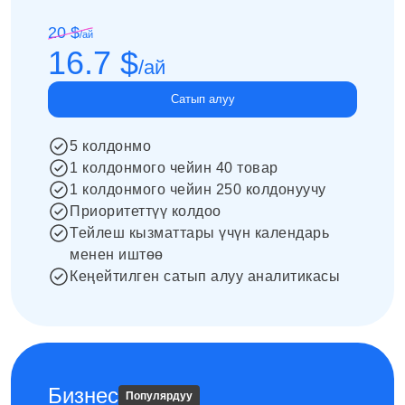
20 $
/
ай
16.7 $
/
ай
Сатып алуу
5 колдонмо
1 колдонмого чейин 40 товар
1 колдонмого чейин 250 колдонуучу
Приоритеттүү колдоо
Тейлеш кызматтары үчүн календарь
менен иштөө
Кеңейтилген сатып алуу аналитикасы
Бизнес
Популярдуу