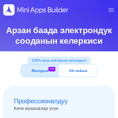
Арзан баада электрондук
сооданын келеркиси
100% акча кайтарым кепилдиги
17%
Жылдык
Ай сайын
Профессионалдуу
Кичи ишканалар үчүн