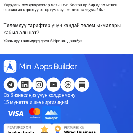
Кыргызча
Учурдагы мүмкүнчүлүктөр жетишсиз болгон ар бир адам менен
сервистин керектүү өзгөртүүлөрүн жекече талкуулайбыз.
Русский
Төлөмдүү тарифтер үчүн кандай төлөм ыкмалары
Қазақша
кабыл алынат?
Жазылуу төлөмдөрү үчүн Stripe колдонобуз.
О'zbek
Italiano
Español
Українська
Өз бизнесиңиз үчүн колдонмону
한국어
15 мүнөттө ишке киргизиңиз!
Deutsch
日本語