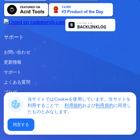
Polski
हिन्दी
Bahasa Indonesia
サポート
العربية
お問い合わせ
更新情報
Srpski
サポート
বাংলা
よくある質問
اردو
ブログ
当サイトではCookieを使用しています。当サイトを
ខ្មែរ
利用することで、
利用規約
および
利用規約
に同意し
法的情報
たものとみなします。
አማርኛ
利用規約
同意する
プライバシーポリシー
فارسی