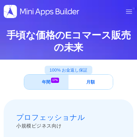
手頃な価格のEコマース販売
の未来
100% お金返し保証
17%
年間
月額
プロフェッショナル
小規模ビジネス向け