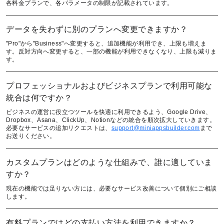
各料金プランで、各パラメータの制限が記載されています。
データを失わずに別のプランへ変更できますか？
"Pro"から"Business"へ変更すると、追加機能が利用でき、上限も増えま
す。反対方向へ変更すると、一部の機能が利用できなくなり、上限も減りま
す。
プロフェッショナルおよびビジネスプランで利用可能な
統合は何ですか？
ビジネスの運営に役立つツールを快適に利用できるよう、Google Drive、
Dropbox、Asana、ClickUp、Notionなどの統合を順次拡大していきます。
必要なサービスの追加リクエストは、
support@miniappsbuilder.com
まで
お送りください。
English
カスタムプランはどのような仕組みで、誰に適していま
すか？
Кыргызча
現在の機能では足りない方には、必要なサービス改善について個別にご相談
します。
Русский
Қазақша
有料プランではどの支払い方法を利用できますか？