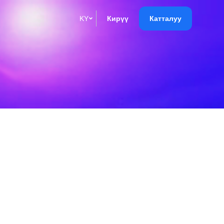
KY
Кирүү
Катталуу
English
Кыргызча
Русский
Қазақша
О'zbek
Italiano
Español
Українська
한국어