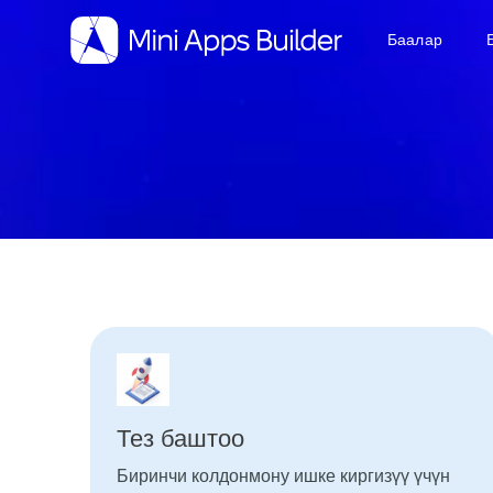
Баалар
Тез баштоо
Биринчи колдонмону ишке киргизүү үчүн