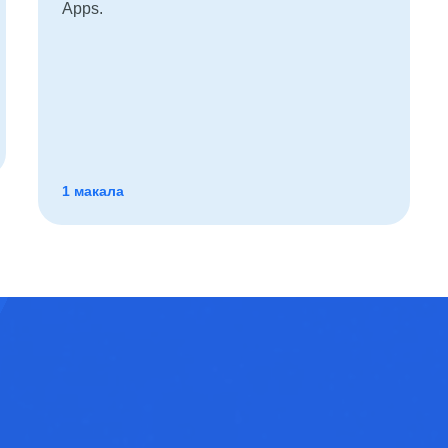
Apps.
1 макала