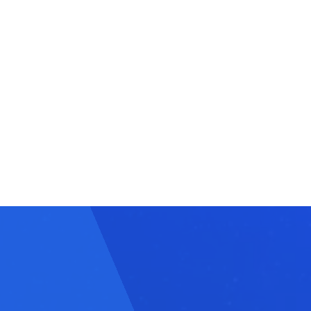
Deutsch
日本語
English
Français
Кыргызча
Nederlands
Русский
Português
Қазақша
Polski
О'zbek
हिन्दी
Italiano
Bahasa Indonesia
Español
العربية
Українська
Srpski
한국어