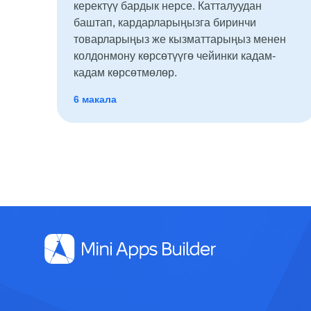
керектүү бардык нерсе. Катталуудан
баштап, кардарларыңызга биринчи
товарларыңыз же кызматтарыңыз менен
колдонмону көрсөтүүгө чейинки кадам-
кадам көрсөтмөлөр.
6 макала