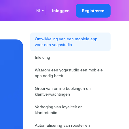
NL
Inloggen
Registreren
English
Кыргызча
Ontwikkeling van een mobiele app
voor een yogastudio
Русский
Inleiding
Қазақша
Waarom een yogastudio een mobiele
О'zbek
app nodig heeft
Italiano
Groei van online boekingen en
klantverwachtingen
Español
Verhoging van loyaliteit en
Українська
klantretentie
한국어
Automatisering van rooster en