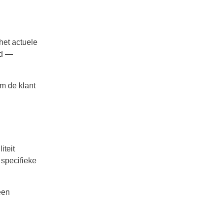
het actuele
rd —
em de klant
iteit
 specifieke
een