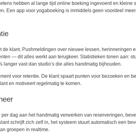
ketens hebben al lange tijd online boeking ingevoerd en kleine s
. Een app voor yogaboeking is inmiddels geen voordeel meer
tie
 de klant. Pushmeldingen over nieuwe lessen, herinneringen e
ten — dit alles werkt aan terugkeer. Statistieken tonen aan: st
 langer vast dan studio's die alles handmatig bijhouden.
ent voor retentie. De klant spaart punten voor bezoeken en be
klant en motiveert regelmatig te komen.
heer
r per dag aan het handmatig verwerken van reserveringen, beve
ant schrijft zich zelf in, het systeem stuurt automatisch een bev
van groepen in realtime.