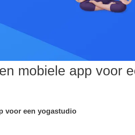
een mobiele app voor 
en mobiele app
o
p voor een yogastudio