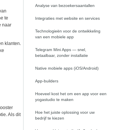
Analyse van bezoekersaantallen
বাংলা
van
e te
Integraties met website en services
اردو
e naar
Technologieën voor de ontwikkeling
ខ្មែរ
van een mobiele app
en klanten.
አማርኛ
Telegram Mini Apps — snel,
ke
betaalbaar, zonder installatie
فارسی
Native mobiele apps (iOS/Android)
App-builders
Hoeveel kost het om een app voor een
yogastudio te maken
ooster
Hoe het juiste oplossing voor uw
ie. Als dit
bedrijf te kiezen