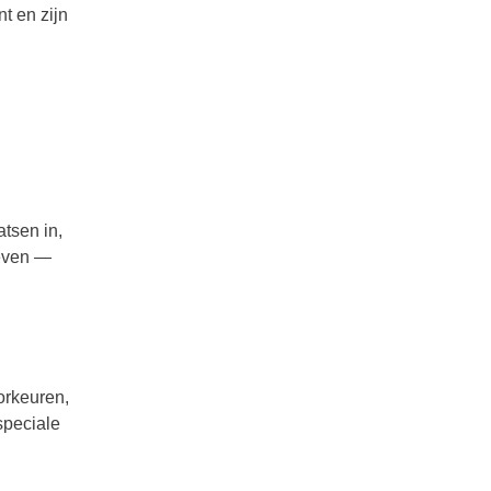
t en zijn
atsen in,
geven —
orkeuren,
speciale