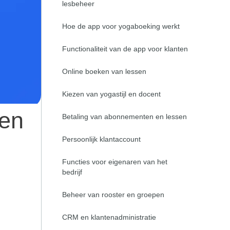
lesbeheer
Deutsch
Hoe de app voor yogaboeking werkt
日本語
Functionaliteit van de app voor klanten
Français
Online boeken van lessen
Nederlands
Kiezen van yogastijl en docent
Português
een
Betaling van abonnementen en lessen
Polski
Persoonlijk klantaccount
हिन्दी
Functies voor eigenaren van het
bedrijf
Bahasa Indonesia
Beheer van rooster en groepen
العربية
CRM en klantenadministratie
Srpski