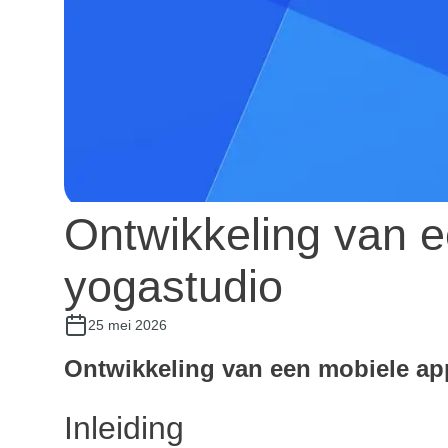
Ontwikkeling van 
Ontwikkeling van e
voor een yogastudi
yogastudio
25 mei 2026
Ontwikkeling van een mobiele ap
Inleiding