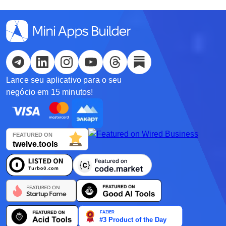
Italiano
Español
Українська
Lance seu aplicativo para o seu
한국어
negócio em 15 minutos!
Deutsch
日本語
Français
Nederlands
Português
Polski