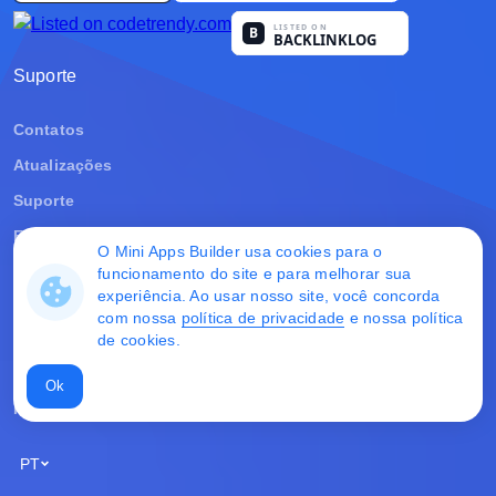
हिन्दी
Bahasa Indonesia
Suporte
العربية
Contatos
Atualizações
Srpski
Suporte
বাংলা
FAQ
O Mini Apps Builder usa cookies para o
اردو
Blog
funcionamento do site e para melhorar sua
experiência. Ao usar nosso site, você concorda
ខ្មែរ
com nossa
política de privacidade
e nossa
política
Informações jurídicas
de cookies
.
አማርኛ
Termos de uso
Ok
Política de privacidade
فارسی
PT