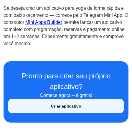
Se deseja criar um aplicativo para yoga de forma rápida e
com baixo orçamento — comece pelo Telegram Mini App. O
construtor
Mini Apps Builder
permite lançar um aplicativo
completo com programação, reservas e pagamento online
em 1–2 semanas. Experimente gratuitamente e comprove
você mesmo.
Pronto para criar seu próprio
English
aplicativo?
Кыргызча
Comece agora – é grátis!
Русский
Criar aplicativo
Қазақша
О'zbek