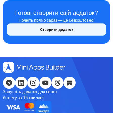
English
Готові створити свій додаток?
Кыргызча
Почніть прямо зараз — це безкоштовно!
Русский
Створити додаток
Қазақша
О'zbek
Italiano
Español
Українська
Запустіть додаток для свого
한국어
бізнесу за 15 хвилин!
Deutsch