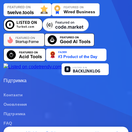
日本語
Français
Nederlands
Português
Polski
हिन्दी
Bahasa Indonesia
Підтримка
العربية
Контакти
Оновлення
Srpski
Підтримка
বাংলা
FAQ
اردو