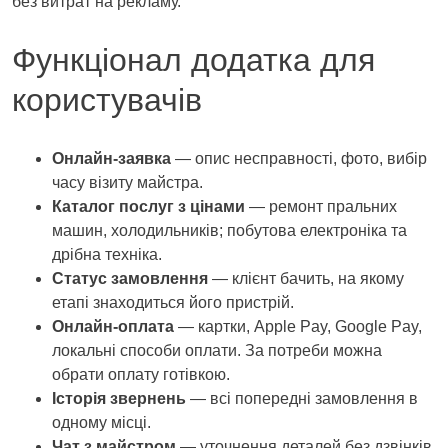
без витрат на рекламу.
Функціонал додатка для
користувачів
Онлайн‑заявка
— опис несправності, фото, вибір
часу візиту майстра.
Каталог послуг з цінами
— ремонт пральних
машин, холодильників; побутова електроніка та
дрібна техніка.
Статус замовлення
— клієнт бачить, на якому
етапі знаходиться його пристрій.
Онлайн‑оплата
— картки, Apple Pay, Google Pay,
локальні способи оплати. За потреби можна
обрати оплату готівкою.
Історія звернень
— всі попередні замовлення в
одному місці.
Чат з майстром
— уточнення деталей без дзвінків.