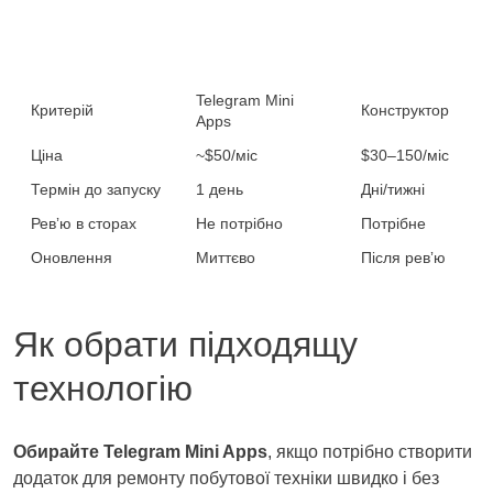
Telegram Mini
Критерій
Конструктор
Apps
Ціна
~$50/міс
$30–150/міс
Термін до запуску
1 день
Дні/тижні
Ревʼю в сторах
Не потрібно
Потрібне
Оновлення
Миттєво
Після ревʼю
Як обрати підходящу
технологію
Обирайте Telegram Mini Apps
, якщо потрібно створити
додаток для ремонту побутової техніки швидко і без