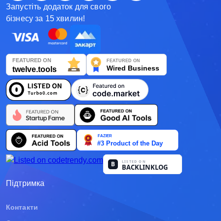
Запустіть додаток для свого
Қазақша
бізнесу за 15 хвилин!
О'zbek
Italiano
Español
Українська
한국어
Deutsch
日本語
Підтримка
Français
Контакти
Nederlands