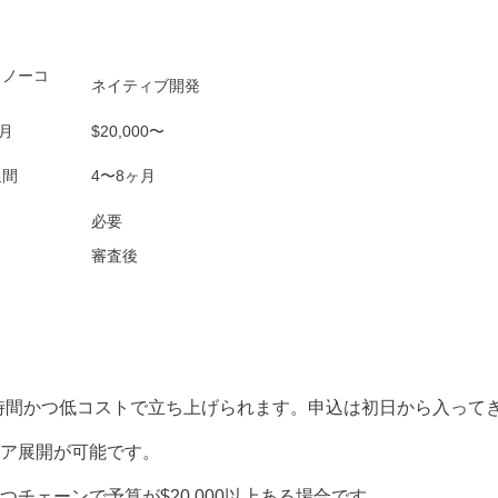
（ノーコ
ネイティブ開発
/月
$20,000〜
週間
4〜8ヶ月
必要
審査後
時間かつ低コストで立ち上げられます。申込は初日から入って
ア展開が可能です。
チェーンで予算が$20,000以上ある場合です。