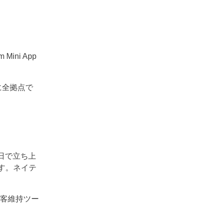
ini App
に全拠点で
English
Кыргызча
Русский
は1日で立ち上
Қазақша
す。ネイテ
О'zbek
客維持ツー
Italiano