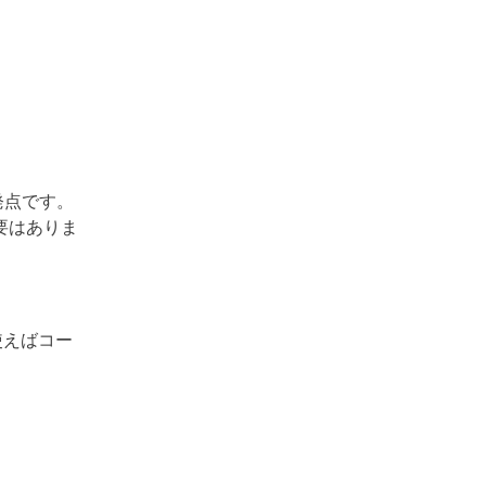
発点です。
要はありま
を使えばコー