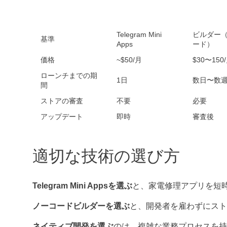
Telegram Mini
ビルダー
基準
Apps
ード）
価格
~$50/月
$30〜150
ローンチまでの期
1日
数日〜数
間
ストアの審査
不要
必要
アップデート
即時
審査後
適切な技術の選び方
Telegram Mini Appsを選ぶ
と、家電修理アプリを短
ノーコードビルダーを選ぶ
と、開発者を雇わずにスト
ネイティブ開発を選ぶ
のは、複雑な業務プロセスを持つ