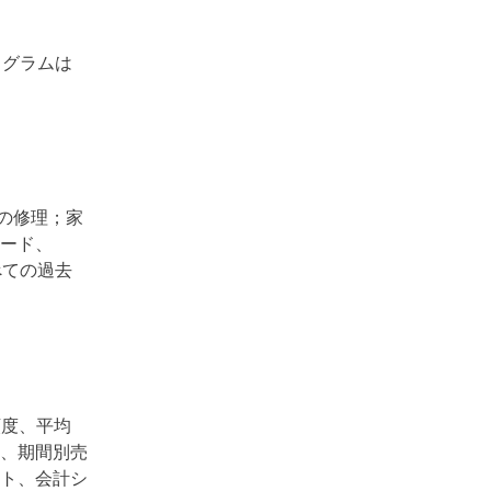
ログラムは
の修理；家
カード、
べての過去
度、平均
、期間別売
ト、会計シ