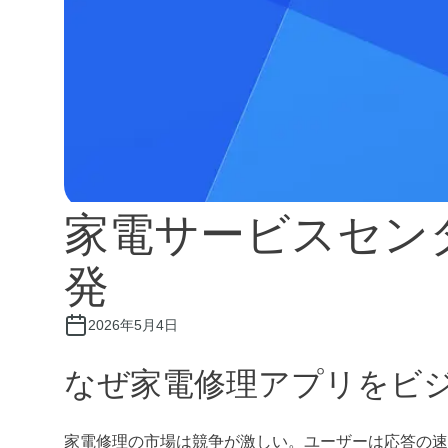
家電サービスセン
家電サービスセンタ
イルアプリ開発
発
2026年5月4日
なぜ家電修理アプリをビ
家電修理の市場は競争が激しい。ユーザーは応答の速