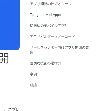
アプリ開発の技術とツール
Deutsch
Telegram Mini Apps
日本語
従来型のモバイルアプリ
Français
アプリビルダー（ノーコード）
Nederlands
サービスセンター向けアプリ開発の費
Português
用
開
Polski
適切な技術の選び方
हिन्दी
事例
Bahasa Indonesia
結論
العربية
Srpski
し、スプレ