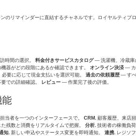
ンペーンのリマインダーに直結するチャネルです。ロイヤルティプ
来訪時間の選択。
料金付きサービスカタログ
— 洗濯機、冷蔵庫
の機器がどの段階にあるか確認できます。
オンライン決済
— 
決済手段。必要に応じて現金支払いを選択可能。
過去の依頼履歴
— す
不要での詳細確認。
レビュー
— 作業完了後の評価。
機能
担当者を一つのインターフェースで。
CRM.
顧客履歴、来店頻
じた残数と消費をリアルタイムで把握。
分析.
技術者の稼働負荷
通知.
新しい申込やステータス変更を即時通知。
連携.
レジソフ