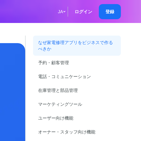
JA
ログイン
登録
English
Кыргызча
なぜ家電修理アプリをビジネスで作る
べきか
Русский
予約・顧客管理
Қазақша
電話・コミュニケーション
О'zbek
在庫管理と部品管理
Italiano
マーケティングツール
Español
ユーザー向け機能
Українська
オーナー・スタッフ向け機能
한국어