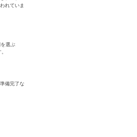
われていま
বাংলা
اردو
ខ្មែរ
間を選ぶ
አማርኛ
す。
فارسی
準備完了な