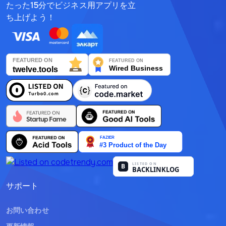
たった15分でビジネス用アプリを立
한국어
ち上げよう！
Deutsch
日本語
Français
Nederlands
Português
Polski
हिन्दी
Bahasa Indonesia
サポート
العربية
お問い合わせ