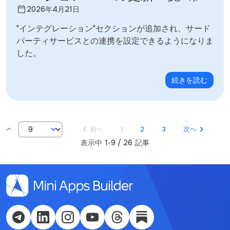
2026年4月21日
"インテグレーション"セクションが追加され、サード
パーティサービスとの連携を設定できるようになりま
した。
English
Кыргызча
続きを読む
Русский
Қазақша
ページあたりの記事数：
前へ
1
2
3
次へ
表示中 1-9 / 26 記事
О'zbek
Italiano
Español
Українська