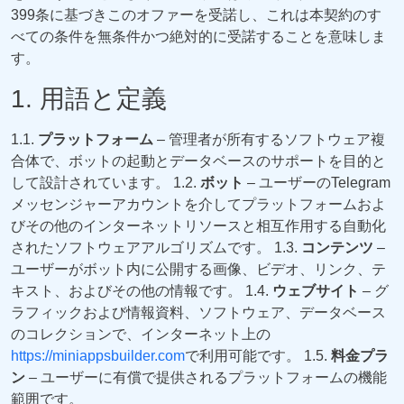
399条に基づきこのオファーを受諾し、これは本契約のす
べての条件を無条件かつ絶対的に受諾することを意味しま
す。
1. 用語と定義
1.1.
プラットフォーム
– 管理者が所有するソフトウェア複
合体で、ボットの起動とデータベースのサポートを目的と
して設計されています。 1.2.
ボット
– ユーザーのTelegram
メッセンジャーアカウントを介してプラットフォームおよ
びその他のインターネットリソースと相互作用する自動化
されたソフトウェアアルゴリズムです。 1.3.
コンテンツ
–
ユーザーがボット内に公開する画像、ビデオ、リンク、テ
キスト、およびその他の情報です。 1.4.
ウェブサイト
– グ
ラフィックおよび情報資料、ソフトウェア、データベース
のコレクションで、インターネット上の
https://miniappsbuilder.com
で利用可能です。 1.5.
料金プラ
ン
– ユーザーに有償で提供されるプラットフォームの機能
範囲です。