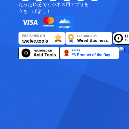
たった15分でビジネス用アプリを
立ち上げよう！