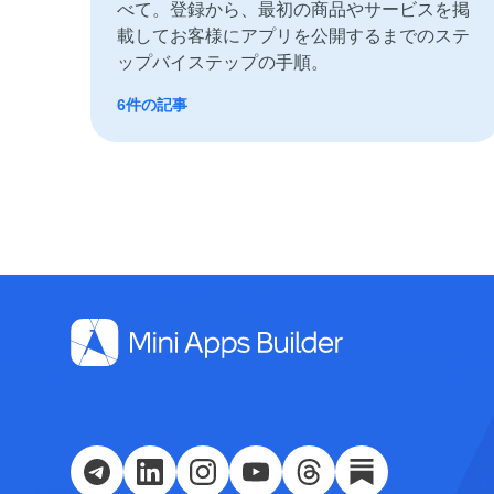
べて。登録から、最初の商品やサービスを掲
載してお客様にアプリを公開するまでのステ
ップバイステップの手順。
6件の記事