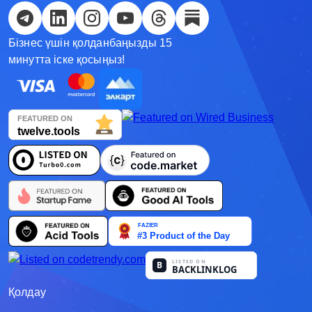
Русский
Қазақша
Бізнес үшін қолданбаңызды 15
минутта іске қосыңыз!
О'zbek
Italiano
Español
Українська
한국어
Deutsch
日本語
Français
Қолдау
Nederlands