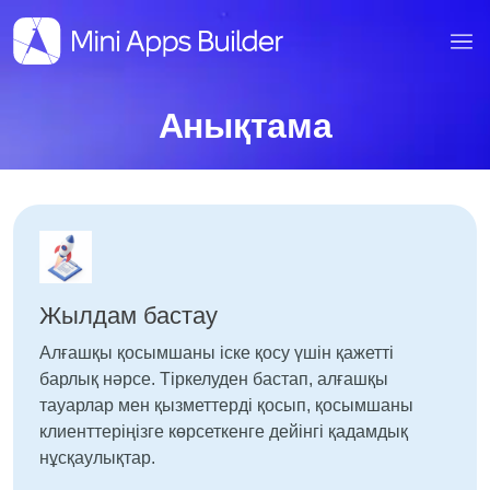
Анықтама
Жылдам бастау
Алғашқы қосымшаны іске қосу үшін қажетті
барлық нәрсе. Тіркелуден бастап, алғашқы
тауарлар мен қызметтерді қосып, қосымшаны
клиенттеріңізге көрсеткенге дейінгі қадамдық
нұсқаулықтар.