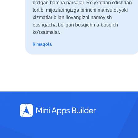
bo'lgan barcha narsalar. Ro'yxatdan o'tishdan
tortib, mijozlaringizga birinchi mahsulot yoki
xizmatlar bilan ilovangizni namoyish
etishgacha bo'lgan bosqichma-bosqich
ko'rsatmalar.
6 maqola