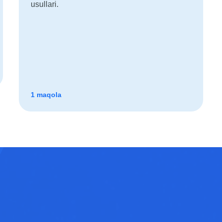
usullari.
1 maqola