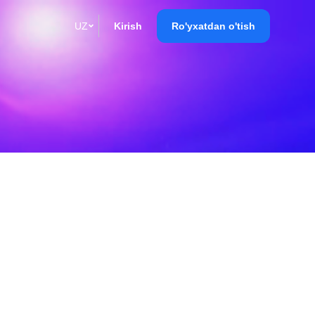
UZ
Kirish
Ro'yxatdan o'tish
English
Кыргызча
Русский
Қазақша
О'zbek
Italiano
Español
Українська
한국어