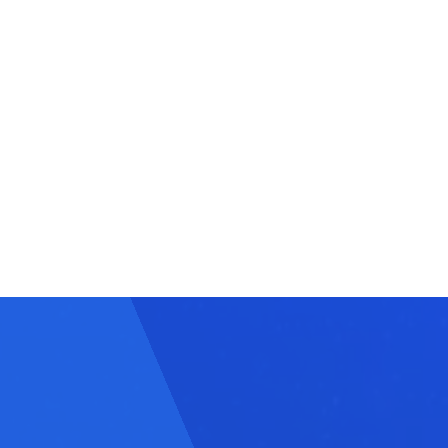
Deutsch
English
日本語
Кыргызча
Français
Русский
Nederlands
Қазақша
Português
О'zbek
Polski
Italiano
हिन्दी
Español
Bahasa Indonesia
Українська
العربية
한국어
Srpski