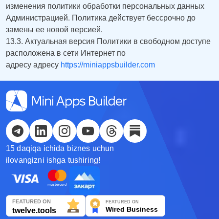
изменения политики обработки персональных данных
Администрацией. Политика действует бессрочно до
Русский
замены ее новой версией.
13.3. Актуальная версия Политики в свободном доступе
Қазақша
расположена в сети Интернет по
О'zbek
адресу адресу
https://miniappsbuilder.com
Italiano
Español
Українська
15 daqiqa ichida biznes uchun
한국어
ilovangizni ishga tushiring!
Deutsch
日本語
Français