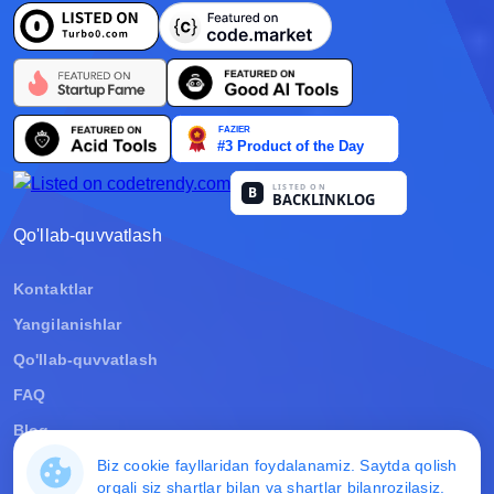
Nederlands
Português
Polski
हिन्दी
Bahasa Indonesia
Qo'llab-quvvatlash
العربية
Kontaktlar
Yangilanishlar
Srpski
Qo'llab-quvvatlash
বাংলা
FAQ
اردو
Blog
Biz cookie fayllaridan foydalanamiz. Saytda qolish
ខ្មែរ
Huquqiy ma'lumot
orqali siz
shartlar bilan
va
shartlar bilan
rozilasiz.