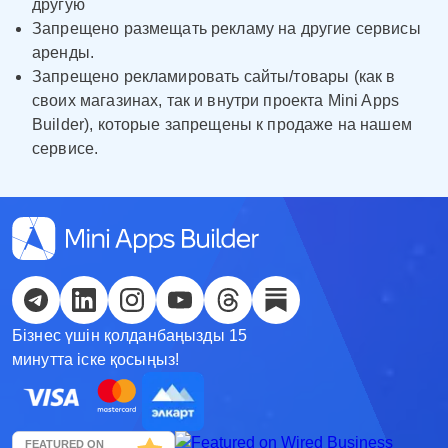
другую
Запрещено размещать рекламу на другие сервисы
Кыргызча
аренды.
Русский
Запрещено рекламировать сайты/товары (как в
своих магазинах, так и внутри проекта Mini Apps
Қазақша
Builder), которые запрещены к продаже на нашем
сервисе.
О'zbek
Italiano
Español
Українська
Бізнес үшін қолданбаңызды 15
한국어
минутта іске қосыңыз!
Deutsch
日本語